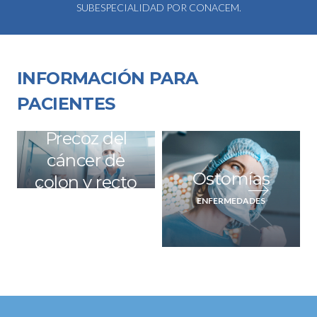
SUBESPECIALIDAD POR CONACEM.
INFORMACIÓN PARA
PACIENTES
Detección
Precoz del
cáncer de
Ostomías
colon y recto
ENFERMEDADES
ENFERMEDADES