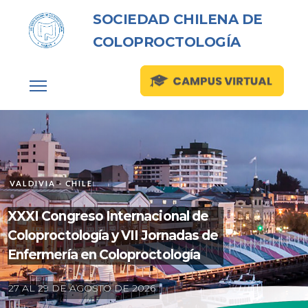
SOCIEDAD CHILENA DE
COLOPROCTOLOGÍA
VALDIVIA - CHILE
XXXI Congreso Internacional de
Coloproctología y VII Jornadas de
Enfermería en Coloproctología
2
7
A
L
2
9
D
E
A
G
O
S
T
O
D
E
2
0
2
6