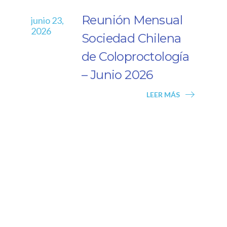
Reunión Mensual
junio 23,
e
2026
Sociedad Chilena
ic, Av.
etivo
de Coloproctología
r...
mayo 11
– Junio 2026
2026
 MÁS
LEER MÁS
ibado
lioteca,