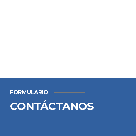
dicos,
 MÁS
FORMULARIO
CONTÁCTANOS