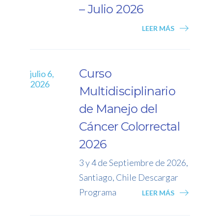
– Julio 2026
LEER MÁS
ejor
Curso
julio 6,
mayo 23
 19:30
2026
2026
Multidisciplinario
990
de Manejo del
a
Cáncer Colorrectal
 MÁS
2026
3 y 4 de Septiembre de 2026,
Santiago, Chile Descargar
Programa
LEER MÁS
ía