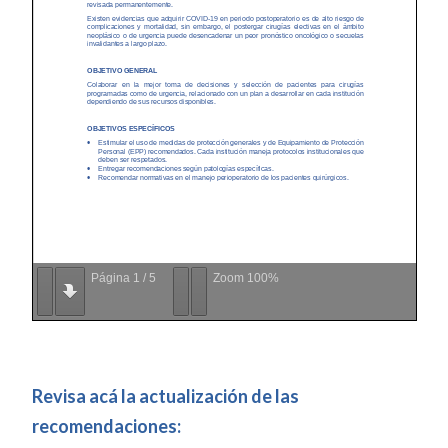
Página
1
/
5
Zoom
100%
Revisa acá la actualización de las
recomendaciones: