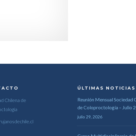
TACTO
ÚLTIMAS NOTICIAS
Reunión Mensual Sociedad C
d Chilena de
de Coloproctología – Julio 
ctología
julio 29, 2026
rujanosdechile.cl
Curso Multidisciplinario de