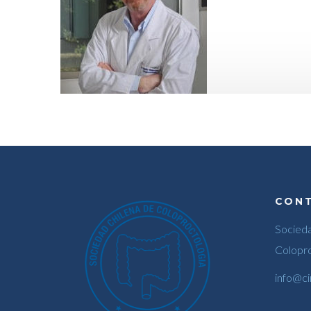
CON
Socieda
Colopro
info@ci