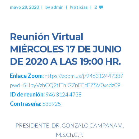
mayo 28, 2020
by
admin
Noticias
2
Reunión Virtual
MIÉRCOLES 17 DE JUNIO
DE 2020 A LAS 19:00 HR.
Enlace Zoom:
https://zoom.us/j/94631244738?
pwd=SHpyVzhCQ2tITnlGZnFEcEZ5V0xsdz09
ID de reunión:
946 3124 4738
Contraseña:
588925
PRESIDENTE: DR. GONZALO CAMPAÑA V.,
M.S.Ch.C.P.