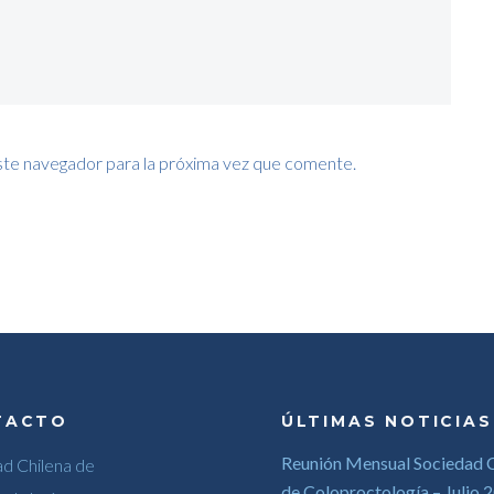
ste navegador para la próxima vez que comente.
TACTO
ÚLTIMAS NOTICIAS
Reunión Mensual Sociedad C
d Chilena de
de Coloproctología – Julio 